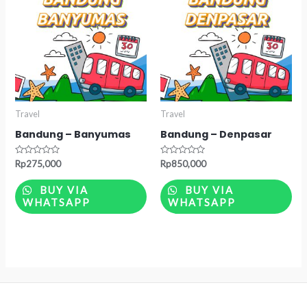
Travel
Travel
Bandung – Banyumas
Bandung – Denpasar
Rated
Rated
Rp
275,000
Rp
850,000
0
0
out
out
of
of
BUY VIA
BUY VIA
5
5
WHATSAPP
WHATSAPP