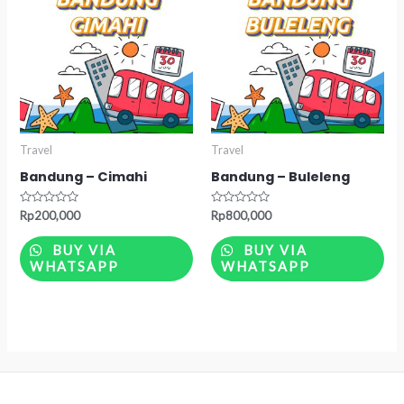
Travel
Travel
Bandung – Cimahi
Bandung – Buleleng
Rated
Rated
Rp
200,000
Rp
800,000
0
0
out
out
of
of
BUY VIA
BUY VIA
5
5
WHATSAPP
WHATSAPP