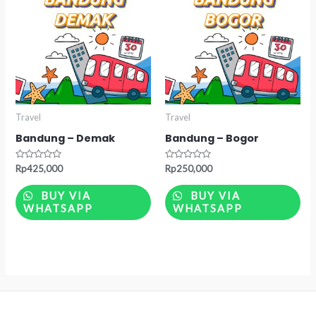
Travel
Travel
Bandung – Demak
Bandung – Bogor
Rated
Rated
Rp
425,000
Rp
250,000
0
0
out
out
of
of
BUY VIA
BUY VIA
5
5
WHATSAPP
WHATSAPP