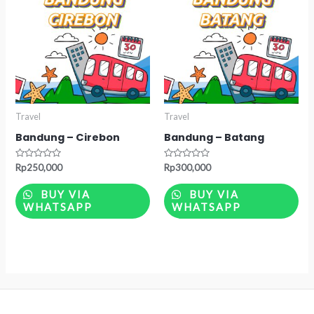
Travel
Travel
Bandung – Cirebon
Bandung – Batang
Rated
Rated
Rp
250,000
Rp
300,000
0
0
out
out
of
of
BUY VIA
BUY VIA
5
5
WHATSAPP
WHATSAPP