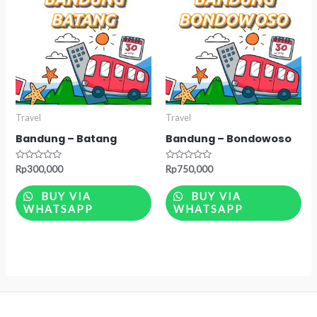
Travel
Travel
Bandung – Batang
Bandung – Bondowoso
Rated
Rated
Rp
300,000
Rp
750,000
0
0
out
out
of
of
BUY VIA
BUY VIA
5
5
WHATSAPP
WHATSAPP