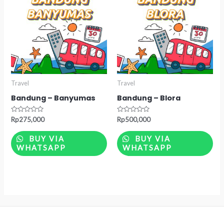
Travel
Travel
Bandung – Banyumas
Bandung – Blora
Rated
Rated
Rp
275,000
Rp
500,000
0
0
out
out
of
of
BUY VIA
BUY VIA
5
5
WHATSAPP
WHATSAPP