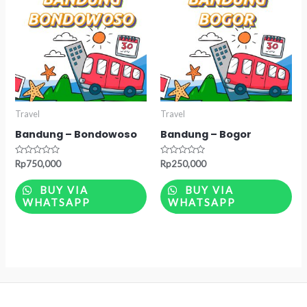
Travel
Travel
Bandung – Bondowoso
Bandung – Bogor
Rated
Rated
Rp
750,000
Rp
250,000
0
0
out
out
of
of
BUY VIA
BUY VIA
5
5
WHATSAPP
WHATSAPP