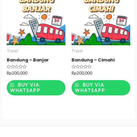
Travel
Travel
Bandung – Banjar
Bandung – Cimahi
Rated
Rated
Rp
200,000
Rp
200,000
0
0
out
out
of
of
BUY VIA
BUY VIA
5
5
WHATSAPP
WHATSAPP