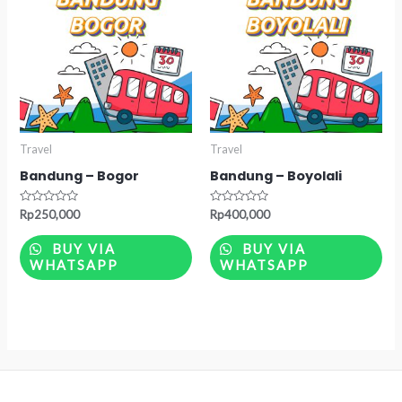
Travel
Travel
Bandung – Bogor
Bandung – Boyolali
Rated
Rated
Rp
250,000
Rp
400,000
0
0
out
out
of
of
BUY VIA
BUY VIA
5
5
WHATSAPP
WHATSAPP