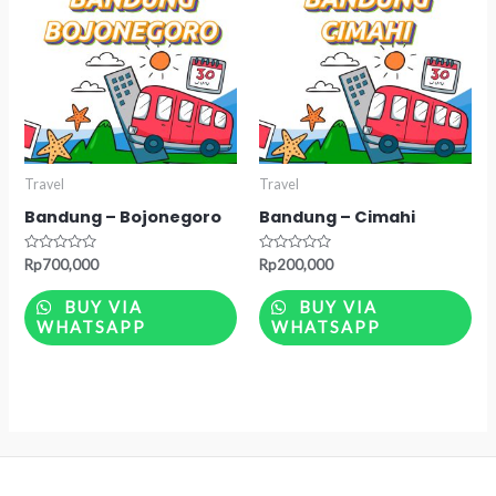
Travel
Travel
Bandung – Bojonegoro
Bandung – Cimahi
Rated
Rated
Rp
700,000
Rp
200,000
0
0
out
out
of
of
BUY VIA
BUY VIA
5
5
WHATSAPP
WHATSAPP