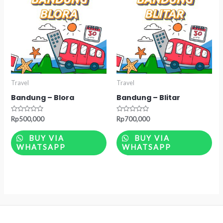
Travel
Travel
Bandung – Blora
Bandung – Blitar
Rated
Rated
Rp
500,000
Rp
700,000
0
0
out
out
of
of
BUY VIA
BUY VIA
5
5
WHATSAPP
WHATSAPP