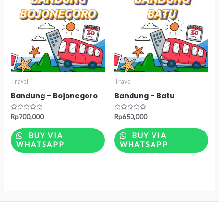
Travel
Travel
Bandung – Bojonegoro
Bandung – Batu
Rated
Rated
Rp
700,000
Rp
650,000
0
0
out
out
of
of
BUY VIA
BUY VIA
5
5
WHATSAPP
WHATSAPP