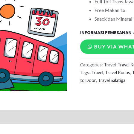
Full Toll Trans Jaw
Free Makan 1x
Snack dan Mineral
INFORMASI PEMESANAN 
BUY VIA WHA
Kudus
Categories:
Travel
,
Travel 
-
Tags:
Travel
,
Travel Kudus
,
T
Salatiga
to Door
,
Travel Salatiga
quantity