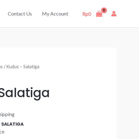
Contact Us
My Account
Rp
0
us
/ Kudus – Salatiga
Salatiga
hipping
S SALATIGA
ce