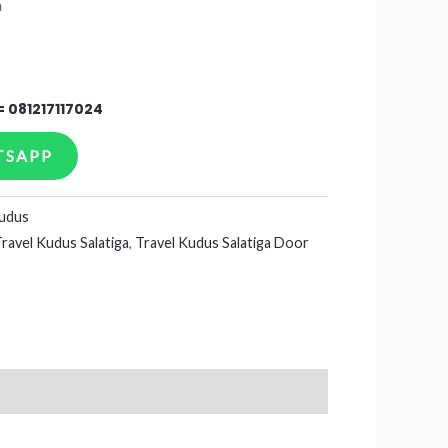
a
=
081217117024
TSAPP
Kudus
ravel Kudus Salatiga
,
Travel Kudus Salatiga Door