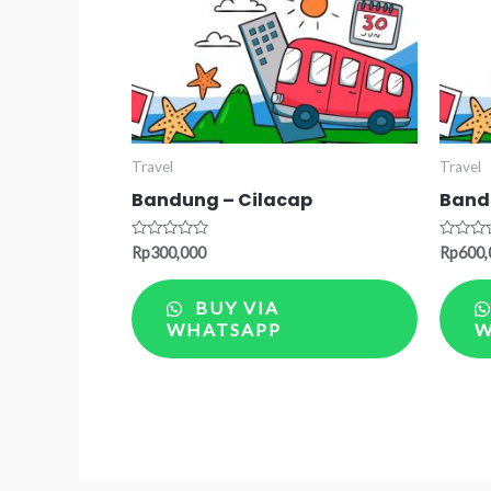
Travel
Travel
Bandung – Cilacap
Band
Rated
Rated
Rp
300,000
Rp
600,
0
0
out
out
of
of
BUY VIA
5
5
WHATSAPP
W