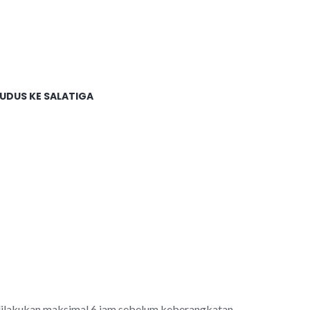
UDUS KE SALATIGA
 dilakukan maksimal 6 jam sebelum keberangkatan.