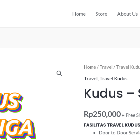
Home
Store
About Us
Home
/
Travel
/
Travel Kud
Travel
,
Travel Kudus
Kudus – 
Rp
250,000
+ Free S
FASILITAS TRAVEL KUDU
Door to Door Servi