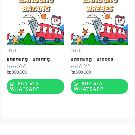
Travel
Travel
Bandung – Batang
Bandung – Brebes
Rated
Rated
Rp
300,000
Rp
300,000
0
0
out
out
of
of
BUY VIA
BUY VIA
5
5
WHATSAPP
WHATSAPP