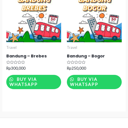
Travel
Travel
Bandung – Brebes
Bandung – Bogor
Rated
Rated
Rp
300,000
Rp
250,000
0
0
out
out
of
of
BUY VIA
BUY VIA
5
5
WHATSAPP
WHATSAPP