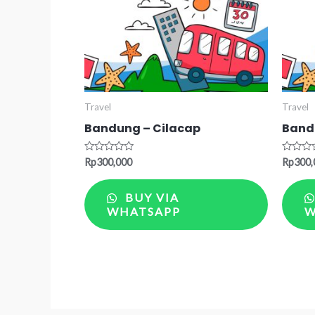
Travel
Travel
Bandung – Cilacap
Band
Rated
Rated
Rp
300,000
Rp
300,
0
0
out
out
of
of
BUY VIA
5
5
WHATSAPP
W