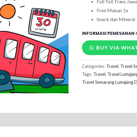
Full Toll Trans Jaw
Free Makan 1x
Snack dan Mineral
INFORMASI PEMESANAN 
BUY VIA WHA
Semarang
Categories:
Travel
,
Travel 
-
Tags:
Travel
,
Travel Lumajan
Lumajang
Travel Semarang Lumajang 
quantity