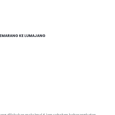
SEMARANG KE LUMAJANG
jang dilakukan maksimal 6 jam sebelum keberangkatan.