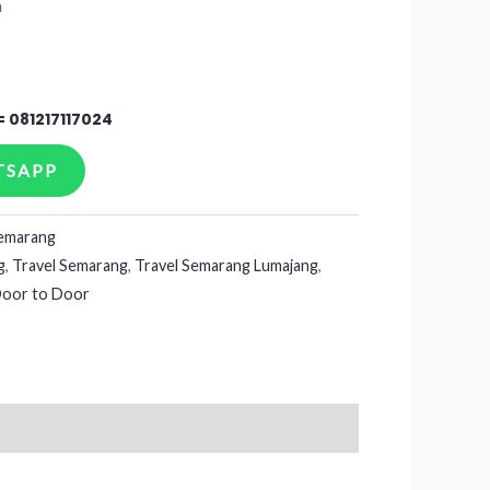
a
=
081217117024
TSAPP
Semarang
g
,
Travel Semarang
,
Travel Semarang Lumajang
,
Door to Door