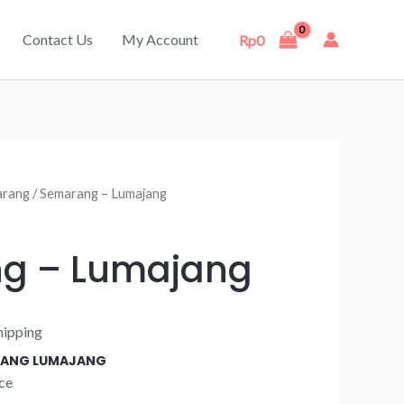
Contact Us
My Account
Rp
0
arang
/ Semarang – Lumajang
g – Lumajang
hipping
ARANG LUMAJANG
ce