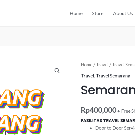
Home
Store
About Us
Home
/
Travel
/
Travel Sem
Travel
,
Travel Semarang
Semaran
Rp
400,000
+ Free S
FASILITAS TRAVEL SEM
Door to Door Servi