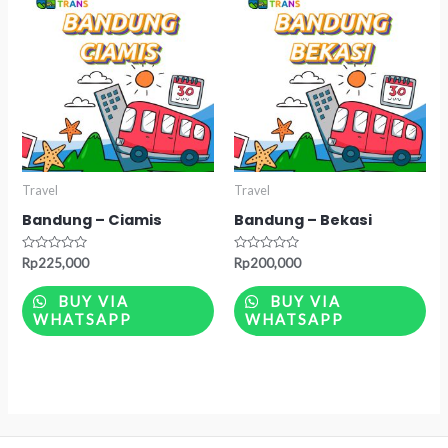
Travel
Travel
Bandung – Ciamis
Bandung – Bekasi
Rated
Rated
Rp
225,000
Rp
200,000
0
0
out
out
of
of
BUY VIA
BUY VIA
5
5
WHATSAPP
WHATSAPP