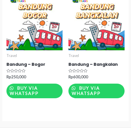
Travel
Travel
Bandung – Bogor
Bandung – Bangkalan
Rated
Rated
Rp
250,000
Rp
600,000
0
0
out
out
of
of
BUY VIA
BUY VIA
5
5
WHATSAPP
WHATSAPP