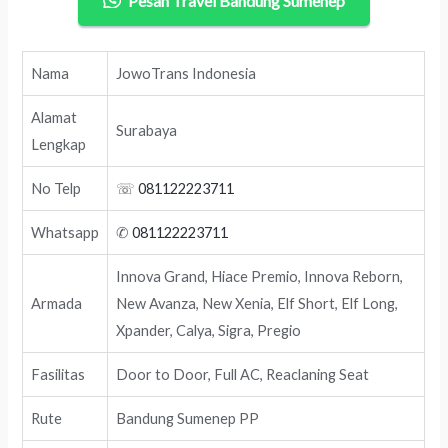
Pesan Travel Bandung Sumenep
Nama
JowoTrans Indonesia
Alamat
Surabaya
Lengkap
No Telp
☏
081122223711
Whatsapp
✆
081122223711
Innova Grand, Hiace Premio, Innova Reborn,
Armada
New Avanza, New Xenia, Elf Short, Elf Long,
Xpander, Calya, Sigra, Pregio
Fasilitas
Door to Door, Full AC, Reaclaning Seat
Rute
Bandung Sumenep PP