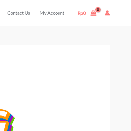
Contact Us
My Account
Rp
0