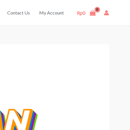
Contact Us
My Account
Rp
0