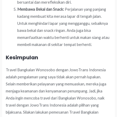
bersantai dan merefleksikan diri.
Membawa Bekal dan Snack:
Perjalanan yang panjang
kadang membuat kita merasa lapar di tengah jalan.
Untuk menghindari lapar yang mengganggu, sebaiknya
bawa bekal dan snack ringan. Anda juga bisa
memanfaatkan waktu berhenti untuk makan siang atau
membeli makanan di sekitar tempat berhenti.
Kesimpulan
Travel Bangkalan Wonosobo dengan JowoTrans Indonesia
adalah pengalaman yang saya tidak akan pernah lupakan.
Selain memberikan pelayanan yang memuaskan, mereka juga
menjaga keamanan dan kenyamanan penumpang. Jadi, jika
Anda ingin mencoba travel dari Bangkalan Wonosobo, naik
travel dengan JowoTrans Indonesia adalah pilihan yang
bijaksana. Silakan lakukan pemesanan Travel Bangkalan