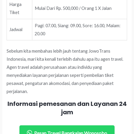
Harga
Mulai Dari Rp. 500,000 / Orang 1 X Jalan
Tiket
Pagi: 07.00, Siang: 09.00, Sore: 16.00, Malam:
Jadwal
20.00
Sebelum kita membahas lebih jauh tentang JowoTrans
Indonesia, mari kita kenali terlebih dahulu apa itu agen travel.
Agen travel adalah perusahaan atau individu yang
menyediakan layanan perjalanan seperti pembelian tiket
pesawat, pengaturan akomodasi, dan penyediaan paket
perjalanan.
Informasi pemesanan dan Layanan 24
jam
Pesan Travel Bangkalan Wonosobo