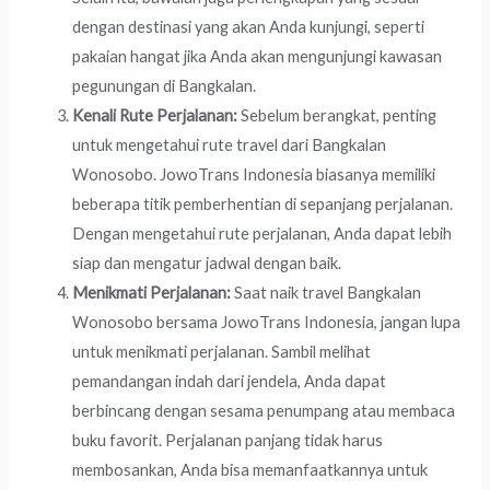
dengan destinasi yang akan Anda kunjungi, seperti
pakaian hangat jika Anda akan mengunjungi kawasan
pegunungan di Bangkalan.
Kenali Rute Perjalanan:
Sebelum berangkat, penting
untuk mengetahui rute travel dari Bangkalan
Wonosobo. JowoTrans Indonesia biasanya memiliki
beberapa titik pemberhentian di sepanjang perjalanan.
Dengan mengetahui rute perjalanan, Anda dapat lebih
siap dan mengatur jadwal dengan baik.
Menikmati Perjalanan:
Saat naik travel Bangkalan
Wonosobo bersama JowoTrans Indonesia, jangan lupa
untuk menikmati perjalanan. Sambil melihat
pemandangan indah dari jendela, Anda dapat
berbincang dengan sesama penumpang atau membaca
buku favorit. Perjalanan panjang tidak harus
membosankan, Anda bisa memanfaatkannya untuk