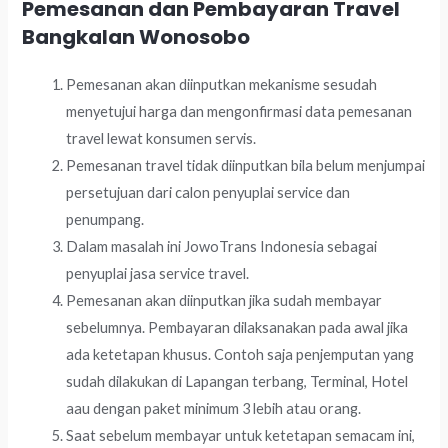
Pemesanan dan Pembayaran Travel
Bangkalan Wonosobo
Pemesanan akan diinputkan mekanisme sesudah
menyetujui harga dan mengonfirmasi data pemesanan
travel lewat konsumen servis.
Pemesanan travel tidak diinputkan bila belum menjumpai
persetujuan dari calon penyuplai service dan
penumpang.
Dalam masalah ini JowoTrans Indonesia sebagai
penyuplai jasa service travel.
Pemesanan akan diinputkan jika sudah membayar
sebelumnya. Pembayaran dilaksanakan pada awal jika
ada ketetapan khusus. Contoh saja penjemputan yang
sudah dilakukan di Lapangan terbang, Terminal, Hotel
aau dengan paket minimum 3 lebih atau orang.
Saat sebelum membayar untuk ketetapan semacam ini,