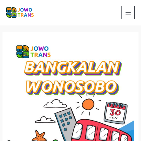
Skip
to
MAI
content
ME