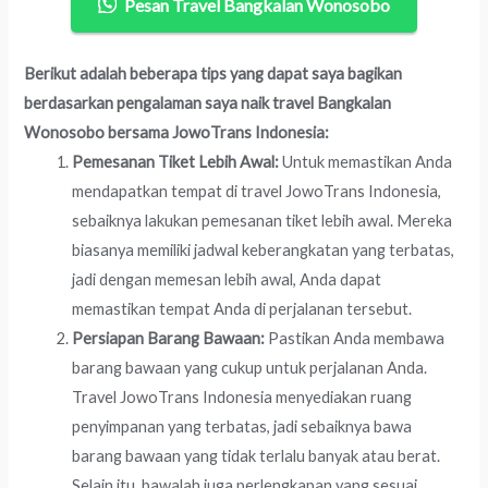
Pesan Travel Bangkalan Wonosobo
Berikut adalah beberapa tips yang dapat saya bagikan
berdasarkan pengalaman saya naik travel Bangkalan
Wonosobo bersama JowoTrans Indonesia:
Pemesanan Tiket Lebih Awal:
Untuk memastikan Anda
mendapatkan tempat di travel JowoTrans Indonesia,
sebaiknya lakukan pemesanan tiket lebih awal. Mereka
biasanya memiliki jadwal keberangkatan yang terbatas,
jadi dengan memesan lebih awal, Anda dapat
memastikan tempat Anda di perjalanan tersebut.
Persiapan Barang Bawaan:
Pastikan Anda membawa
barang bawaan yang cukup untuk perjalanan Anda.
Travel JowoTrans Indonesia menyediakan ruang
penyimpanan yang terbatas, jadi sebaiknya bawa
barang bawaan yang tidak terlalu banyak atau berat.
Selain itu, bawalah juga perlengkapan yang sesuai