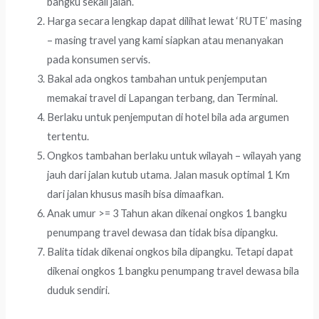
bangku sekali jalan.
Harga secara lengkap dapat dilihat lewat ‘RUTE’ masing
– masing travel yang kami siapkan atau menanyakan
pada konsumen servis.
Bakal ada ongkos tambahan untuk penjemputan
memakai travel di Lapangan terbang, dan Terminal.
Berlaku untuk penjemputan di hotel bila ada argumen
tertentu.
Ongkos tambahan berlaku untuk wilayah – wilayah yang
jauh dari jalan kutub utama. Jalan masuk optimal 1 Km
dari jalan khusus masih bisa dimaafkan.
Anak umur >= 3 Tahun akan dikenai ongkos 1 bangku
penumpang travel dewasa dan tidak bisa dipangku.
Balita tidak dikenai ongkos bila dipangku. Tetapi dapat
dikenai ongkos 1 bangku penumpang travel dewasa bila
duduk sendiri.