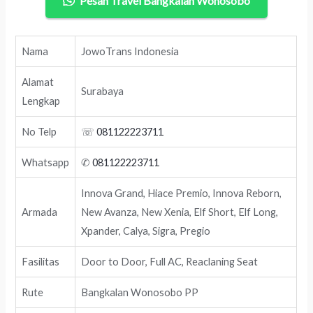
Pesan Travel Bangkalan Wonosobo
Nama
JowoTrans Indonesia
Alamat
Surabaya
Lengkap
No Telp
☏
081122223711
Whatsapp
✆
081122223711
Innova Grand, Hiace Premio, Innova Reborn,
Armada
New Avanza, New Xenia, Elf Short, Elf Long,
Xpander, Calya, Sigra, Pregio
Fasilitas
Door to Door, Full AC, Reaclaning Seat
Rute
Bangkalan Wonosobo PP