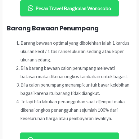
Pesan Travel Bangkalan Wonosobo
Barang Bawaan Penumpang
Barang bawaan optimal yang dibolehkan ialah 1 kardus
ukuran kecil / 1 tas ransel ukuran sedang atau koper
ukuran sedang.
Bila barang bawaan calon penumpang melewati
batasan maka dikenai ongkos tambahan untuk bagasi.
Bila calon penumpang menampik untuk bayar kelebihan
bagasi karena itu barang tidak diangkut.
Tetapi bila lakukan penangguhan saat dijemput maka
dikenai ongkos penangguhan sejumlah 100% dari
keseluruhan harga atau pembayaran awalnya.