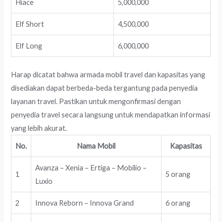
Hiace
5,000,000
Elf Short
4,500,000
Elf Long
6,000,000
Harap dicatat bahwa armada mobil travel dan kapasitas yang
disediakan dapat berbeda-beda tergantung pada penyedia
layanan travel. Pastikan untuk mengonfirmasi dengan
penyedia travel secara langsung untuk mendapatkan informasi
yang lebih akurat.
No.
Nama Mobil
Kapasitas
Avanza – Xenia – Ertiga – Mobilio –
1
5 orang
Luxio
2
Innova Reborn – Innova Grand
6 orang