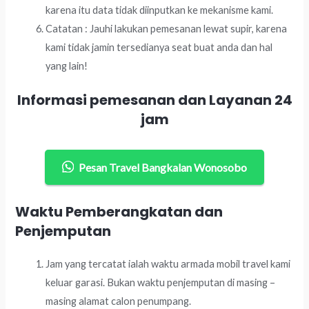
karena itu data tidak diinputkan ke mekanisme kami.
Catatan : Jauhi lakukan pemesanan lewat supir, karena
kami tidak jamin tersedianya seat buat anda dan hal
yang lain!
Informasi pemesanan dan Layanan 24
jam
Pesan Travel Bangkalan Wonosobo
Waktu Pemberangkatan dan
Penjemputan
Jam yang tercatat ialah waktu armada mobil travel kami
keluar garasi. Bukan waktu penjemputan di masing –
masing alamat calon penumpang.