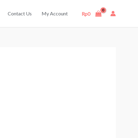
Contact Us
My Account
Rp
0