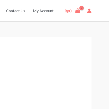
Contact Us
My Account
Rp
0