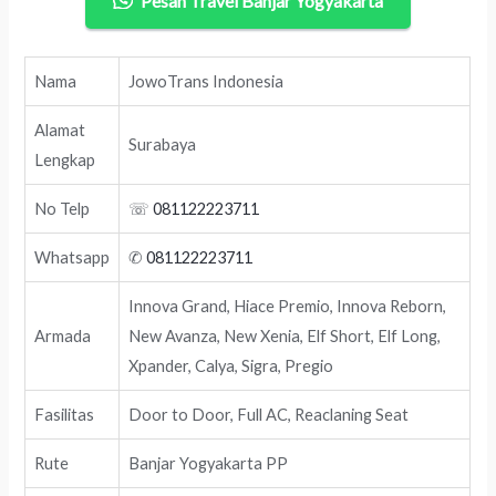
Pesan Travel Banjar Yogyakarta
Nama
JowoTrans Indonesia
Alamat
Surabaya
Lengkap
No Telp
☏
081122223711
Whatsapp
✆
081122223711
Innova Grand, Hiace Premio, Innova Reborn,
Armada
New Avanza, New Xenia, Elf Short, Elf Long,
Xpander, Calya, Sigra, Pregio
Fasilitas
Door to Door, Full AC, Reaclaning Seat
Rute
Banjar Yogyakarta PP