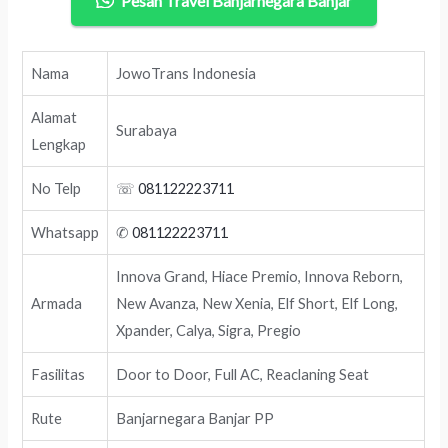
Pesan Travel Banjarnegara Banjar
Nama
JowoTrans Indonesia
Alamat
Surabaya
Lengkap
No Telp
☏
081122223711
Whatsapp
✆
081122223711
Innova Grand, Hiace Premio, Innova Reborn,
Armada
New Avanza, New Xenia, Elf Short, Elf Long,
Xpander, Calya, Sigra, Pregio
Fasilitas
Door to Door, Full AC, Reaclaning Seat
Rute
Banjarnegara Banjar PP