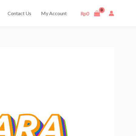
Contact Us
My Account
Rp
0