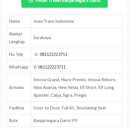
Pesan Travel Banjarnegara Garut
Nama
JowoTrans Indonesia
Alamat
Surabaya
Lengkap
No Telp
☏
081122223711
Whatsapp
✆
081122223711
Innova Grand, Hiace Premio, Innova Reborn,
Armada
New Avanza, New Xenia, Elf Short, Elf Long,
Xpander, Calya, Sigra, Pregio
Fasilitas
Door to Door, Full AC, Reaclaning Seat
Rute
Banjarnegara Garut PP