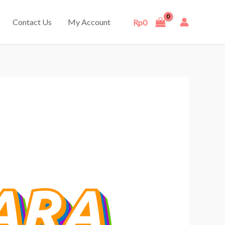
Contact Us
My Account
Rp
0