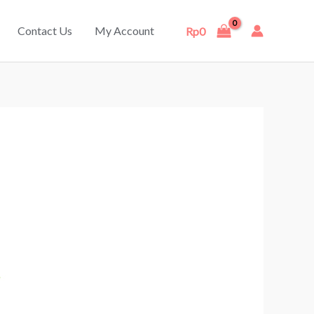
Contact Us
My Account
Rp
0