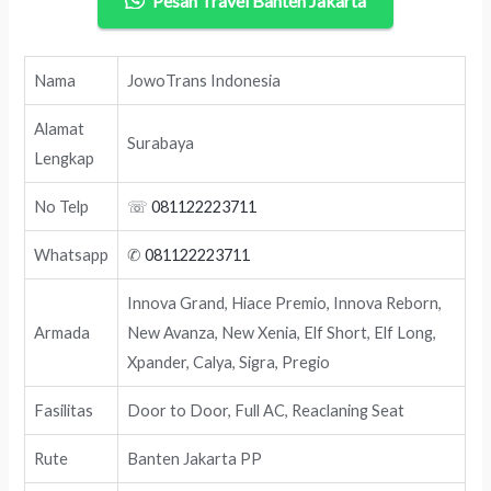
Pesan Travel Banten Jakarta
Nama
JowoTrans Indonesia
Alamat
Surabaya
Lengkap
No Telp
☏
081122223711
Whatsapp
✆
081122223711
Innova Grand, Hiace Premio, Innova Reborn,
Armada
New Avanza, New Xenia, Elf Short, Elf Long,
Xpander, Calya, Sigra, Pregio
Fasilitas
Door to Door, Full AC, Reaclaning Seat
Rute
Banten Jakarta PP