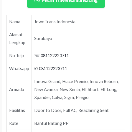
Pesan Travel Bantul Batang
Nama
JowoTrans Indonesia
Alamat
Surabaya
Lengkap
No Telp
☏
081122223711
Whatsapp
✆
081122223711
Innova Grand, Hiace Premio, Innova Reborn,
Armada
New Avanza, New Xenia, Elf Short, Elf Long,
Xpander, Calya, Sigra, Pregio
Fasilitas
Door to Door, Full AC, Reaclaning Seat
Rute
Bantul Batang PP