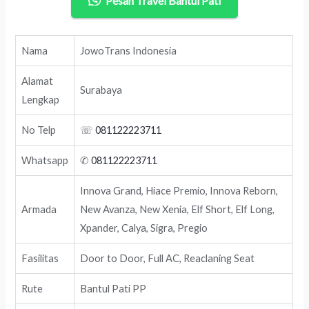
Pesan Travel Bantul Pati
Nama
JowoTrans Indonesia
Alamat
Surabaya
Lengkap
No Telp
☏
081122223711
Whatsapp
✆
081122223711
Innova Grand, Hiace Premio, Innova Reborn,
Armada
New Avanza, New Xenia, Elf Short, Elf Long,
Xpander, Calya, Sigra, Pregio
Fasilitas
Door to Door, Full AC, Reaclaning Seat
Rute
Bantul Pati PP