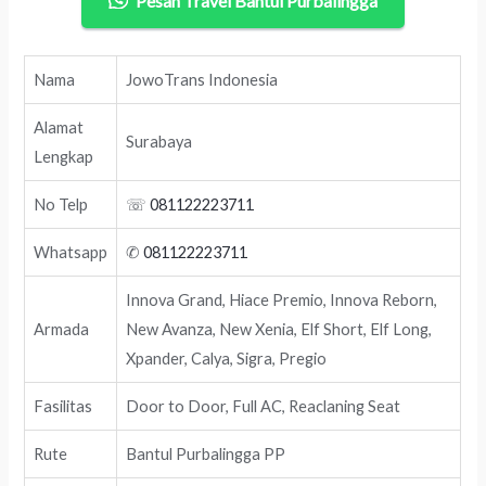
Pesan Travel Bantul Purbalingga
Nama
JowoTrans Indonesia
Alamat
Surabaya
Lengkap
No Telp
☏
081122223711
Whatsapp
✆
081122223711
Innova Grand, Hiace Premio, Innova Reborn,
Armada
New Avanza, New Xenia, Elf Short, Elf Long,
Xpander, Calya, Sigra, Pregio
Fasilitas
Door to Door, Full AC, Reaclaning Seat
Rute
Bantul Purbalingga PP