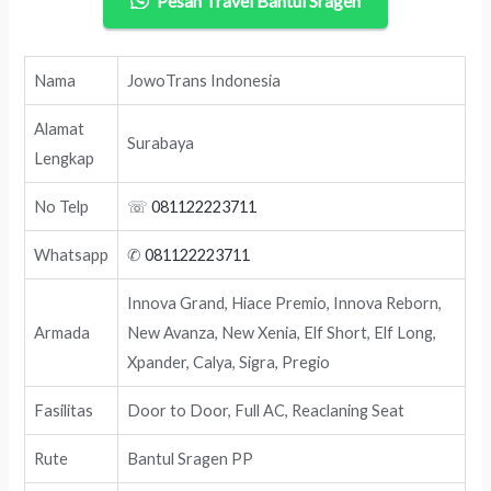
Pesan Travel Bantul Sragen
Nama
JowoTrans Indonesia
Alamat
Surabaya
Lengkap
No Telp
☏
081122223711
Whatsapp
✆
081122223711
Innova Grand, Hiace Premio, Innova Reborn,
Armada
New Avanza, New Xenia, Elf Short, Elf Long,
Xpander, Calya, Sigra, Pregio
Fasilitas
Door to Door, Full AC, Reaclaning Seat
Rute
Bantul Sragen PP