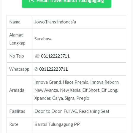
Pesan Travel Bantul Tulungagung
Nama
JowoTrans Indonesia
Alamat
Surabaya
Lengkap
No Telp
☏
081122223711
Whatsapp
✆
081122223711
Innova Grand, Hiace Premio, Innova Reborn,
Armada
New Avanza, New Xenia, Elf Short, Elf Long,
Xpander, Calya, Sigra, Pregio
Fasilitas
Door to Door, Full AC, Reaclaning Seat
Rute
Bantul Tulungagung PP