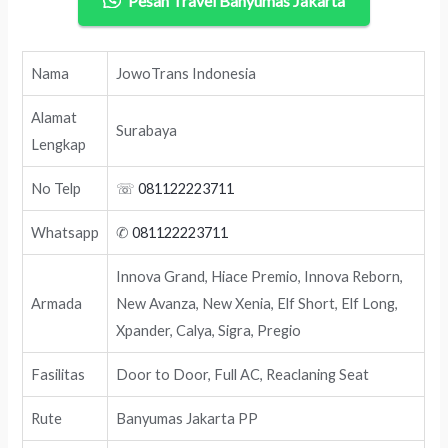
Pesan Travel Banyumas Jakarta
Nama
JowoTrans Indonesia
Alamat
Surabaya
Lengkap
No Telp
☏
081122223711
Whatsapp
✆
081122223711
Innova Grand, Hiace Premio, Innova Reborn,
Armada
New Avanza, New Xenia, Elf Short, Elf Long,
Xpander, Calya, Sigra, Pregio
Fasilitas
Door to Door, Full AC, Reaclaning Seat
Rute
Banyumas Jakarta PP