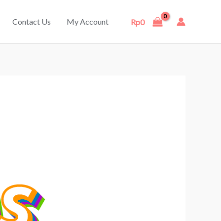
Contact Us
My Account
Rp
0