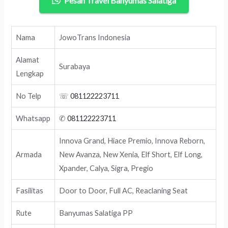
Pesan Travel Banyumas Salatiga
Nama
JowoTrans Indonesia
Alamat
Surabaya
Lengkap
No Telp
☏
081122223711
Whatsapp
✆
081122223711
Innova Grand, Hiace Premio, Innova Reborn,
Armada
New Avanza, New Xenia, Elf Short, Elf Long,
Xpander, Calya, Sigra, Pregio
Fasilitas
Door to Door, Full AC, Reaclaning Seat
Rute
Banyumas Salatiga PP