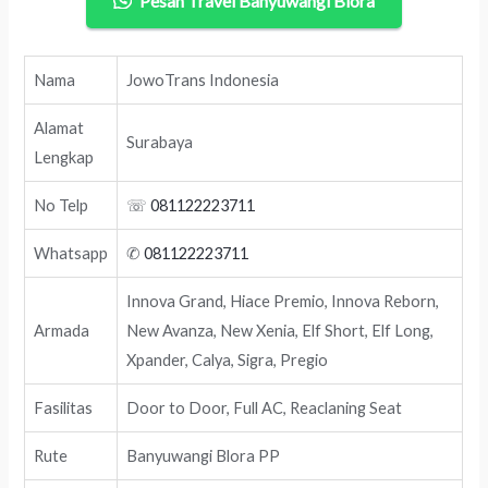
Pesan Travel Banyuwangi Blora
Nama
JowoTrans Indonesia
Alamat
Surabaya
Lengkap
No Telp
☏
081122223711
Whatsapp
✆
081122223711
Innova Grand, Hiace Premio, Innova Reborn,
Armada
New Avanza, New Xenia, Elf Short, Elf Long,
Xpander, Calya, Sigra, Pregio
Fasilitas
Door to Door, Full AC, Reaclaning Seat
Rute
Banyuwangi Blora PP