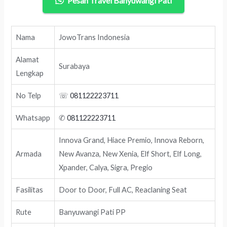
Pesan Travel Banyuwangi Pati
Nama
JowoTrans Indonesia
Alamat
Surabaya
Lengkap
No Telp
☏
081122223711
Whatsapp
✆
081122223711
Innova Grand, Hiace Premio, Innova Reborn,
Armada
New Avanza, New Xenia, Elf Short, Elf Long,
Xpander, Calya, Sigra, Pregio
Fasilitas
Door to Door, Full AC, Reaclaning Seat
Rute
Banyuwangi Pati PP