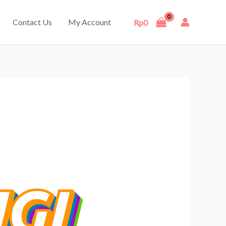
Contact Us
My Account
Rp
0