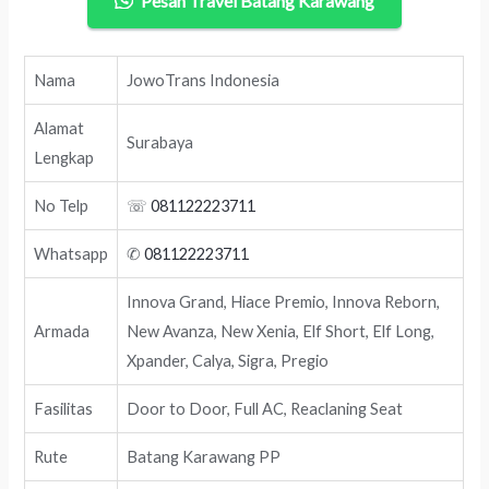
Pesan Travel Batang Karawang
Nama
JowoTrans Indonesia
Alamat
Surabaya
Lengkap
No Telp
☏
081122223711
Whatsapp
✆
081122223711
Innova Grand, Hiace Premio, Innova Reborn,
Armada
New Avanza, New Xenia, Elf Short, Elf Long,
Xpander, Calya, Sigra, Pregio
Fasilitas
Door to Door, Full AC, Reaclaning Seat
Rute
Batang Karawang PP