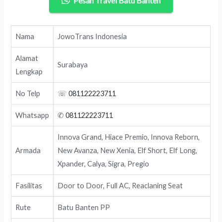
Pesan Travel Batu Banten
Nama
JowoTrans Indonesia
Alamat
Surabaya
Lengkap
No Telp
☏
081122223711
Whatsapp
✆
081122223711
Innova Grand, Hiace Premio, Innova Reborn,
Armada
New Avanza, New Xenia, Elf Short, Elf Long,
Xpander, Calya, Sigra, Pregio
Fasilitas
Door to Door, Full AC, Reaclaning Seat
Rute
Batu Banten PP