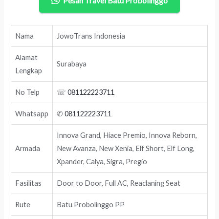
Pesan Travel Batu Probolinggo
Nama
JowoTrans Indonesia
Alamat
Surabaya
Lengkap
No Telp
☏
081122223711
Whatsapp
✆
081122223711
Innova Grand, Hiace Premio, Innova Reborn,
Armada
New Avanza, New Xenia, Elf Short, Elf Long,
Xpander, Calya, Sigra, Pregio
Fasilitas
Door to Door, Full AC, Reaclaning Seat
Rute
Batu Probolinggo PP