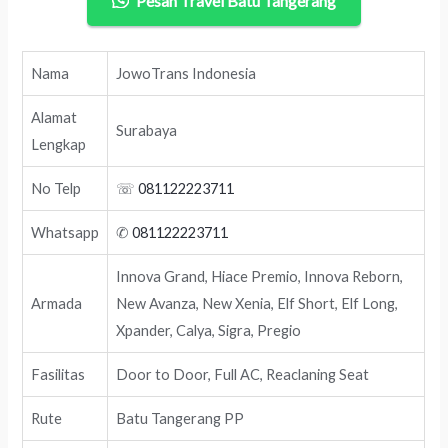
Pesan Travel Batu Tangerang
Nama
JowoTrans Indonesia
Alamat
Surabaya
Lengkap
No Telp
☏
081122223711
Whatsapp
✆
081122223711
Innova Grand, Hiace Premio, Innova Reborn,
Armada
New Avanza, New Xenia, Elf Short, Elf Long,
Xpander, Calya, Sigra, Pregio
Fasilitas
Door to Door, Full AC, Reaclaning Seat
Rute
Batu Tangerang PP