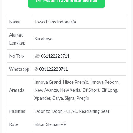
Pesan Travel Blitar Sleman
Nama
JowoTrans Indonesia
Alamat
Surabaya
Lengkap
No Telp
☏
081122223711
Whatsapp
✆
081122223711
Innova Grand, Hiace Premio, Innova Reborn,
Armada
New Avanza, New Xenia, Elf Short, Elf Long,
Xpander, Calya, Sigra, Pregio
Fasilitas
Door to Door, Full AC, Reaclaning Seat
Rute
Blitar Sleman PP