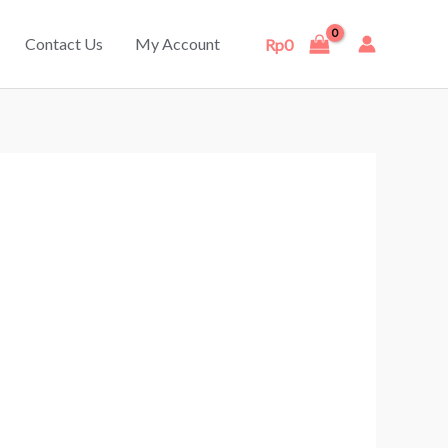
Contact Us
My Account
Rp
0