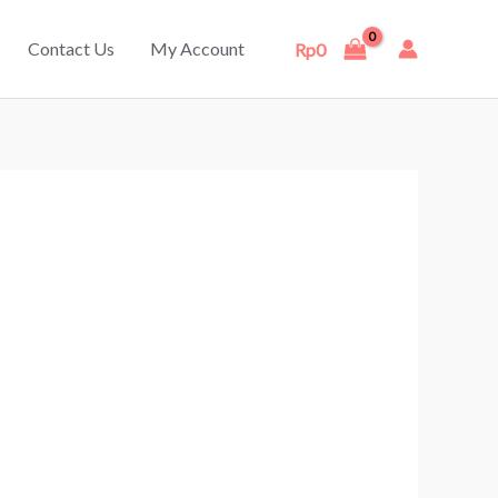
Contact Us
My Account
Rp
0