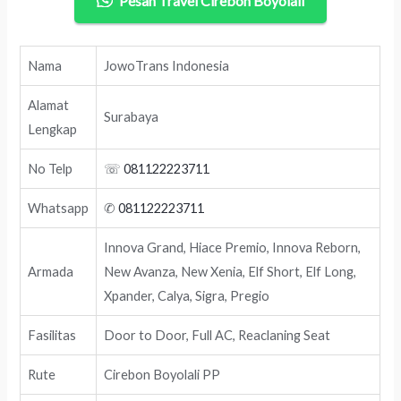
Pesan Travel Cirebon Boyolali
Nama
JowoTrans Indonesia
Alamat
Surabaya
Lengkap
No Telp
☏
081122223711
Whatsapp
✆
081122223711
Innova Grand, Hiace Premio, Innova Reborn,
Armada
New Avanza, New Xenia, Elf Short, Elf Long,
Xpander, Calya, Sigra, Pregio
Fasilitas
Door to Door, Full AC, Reaclaning Seat
Rute
Cirebon Boyolali PP